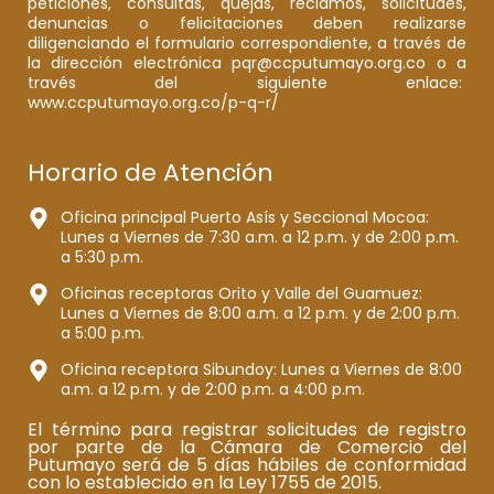
peticiones, consultas, quejas, reclamos, solicitudes,
denuncias o felicitaciones deben realizarse
diligenciando el formulario correspondiente, a través de
la dirección electrónica pqr@ccputumayo.org.co o a
través del siguiente enlace:
www.ccputumayo.org.co/p-q-r/
Horario de Atención
Oficina principal Puerto Asís y Seccional Mocoa:
Lunes a Viernes de 7:30 a.m. a 12 p.m. y de 2:00 p.m.
a 5:30 p.m.
Oficinas receptoras Orito y Valle del Guamuez:
Lunes a Viernes de 8:00 a.m. a 12 p.m. y de 2:00 p.m.
a 5:00 p.m.
Oficina receptora Sibundoy: Lunes a Viernes de 8:00
a.m. a 12 p.m. y de 2:00 p.m. a 4:00 p.m.
El término para registrar solicitudes de registro
por parte de la Cámara de Comercio del
Putumayo será de 5 días hábiles de conformidad
con lo establecido en la Ley 1755 de 2015.