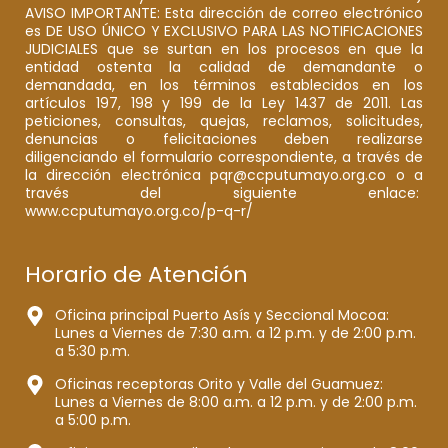
AVISO IMPORTANTE: Esta dirección de correo electrónico
es DE USO ÚNICO Y EXCLUSIVO PARA LAS NOTIFICACIONES
JUDICIALES que se surtan en los procesos en que la
entidad ostenta la calidad de demandante o
demandada, en los términos establecidos en los
artículos 197, 198 y 199 de la Ley 1437 de 2011. Las
peticiones, consultas, quejas, reclamos, solicitudes,
denuncias o felicitaciones deben realizarse
diligenciando el formulario correspondiente, a través de
la dirección electrónica pqr@ccputumayo.org.co o a
través del siguiente enlace:
www.ccputumayo.org.co/p-q-r/
Horario de Atención
Oficina principal Puerto Asís y Seccional Mocoa:
Lunes a Viernes de 7:30 a.m. a 12 p.m. y de 2:00 p.m.
a 5:30 p.m.
Oficinas receptoras Orito y Valle del Guamuez:
Lunes a Viernes de 8:00 a.m. a 12 p.m. y de 2:00 p.m.
a 5:00 p.m.