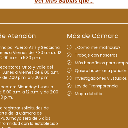
Ver más Sabías que…
de Atención
Más de Cámara
rincipal Puerto Asís y Seccional
¿Cómo me matriculo?
nes a Viernes de 7:30 a.m. a 12
Trabaje con nosotros
 2:00 p.m. a 5:30 p.m.
Más beneficios para empr
receptoras Orito y Valle del
Quiero hacer una petición
Lunes a Viernes de 8:00 a.m.
y de 2:00 p.m. a 5:00 p.m.
Investigaciones y Estudios
Ley de Transparencia
eceptora Sibundoy: Lunes a
e 8:00 a.m. a 12 p.m. y de 2:00
Mapa del sitio
00 p.m.
a registrar solicitudes de
parte de la Cámara de
 Putumayo será de 5 días
nformidad con lo establecido