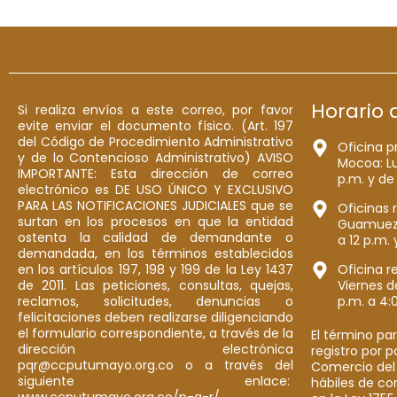
Horario 
Si realiza envíos a este correo, por favor
evite enviar el documento físico. (Art. 197
del Código de Procedimiento Administrativo
Oficina p
y de lo Contencioso Administrativo) AVISO
Mocoa: Lu
IMPORTANTE: Esta dirección de correo
p.m. y de
electrónico es DE USO ÚNICO Y EXCLUSIVO
PARA LAS NOTIFICACIONES JUDICIALES que se
Oficinas 
surtan en los procesos en que la entidad
Guamuez: 
ostenta la calidad de demandante o
a 12 p.m. 
demandada, en los términos establecidos
en los artículos 197, 198 y 199 de la Ley 1437
Oficina r
de 2011. Las peticiones, consultas, quejas,
Viernes d
reclamos, solicitudes, denuncias o
p.m. a 4:
felicitaciones deben realizarse diligenciando
el formulario correspondiente, a través de la
El término par
dirección electrónica
registro por 
pqr@ccputumayo.org.co o a través del
Comercio del
siguiente enlace:
hábiles de co
www.ccputumayo.org.co/p-q-r/