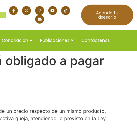
Agenda tu
quí
asesoría
 Conciliación
Publicaciones
Contáctenos
á obligado a pagar
 de un precio respecto de un mismo producto,
ctiva queja, atendiendo lo previsto en la Ley
.