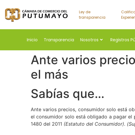
Ley de
Calific
transparencia
Experie
Inicio
Transparencia
Nosotros
Registros P
Ante varios preci
el más
Sabías que…
Ante varios precios, consumidor solo está o
el consumidor solo está obligado a pagar el 
1480 del 2011
(Estatuto del Consumidor). (S