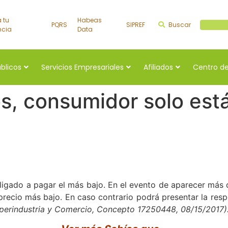
a tu
Habeas
PQRS
SIPREF
Buscar
Buscar a
ncia
Data
úblicos
Servicios Empresariales
Afiliados
Centro de
os, consumidor solo est
bligado a pagar el más bajo. En el evento de aparecer más
precio más bajo. En caso contrario podrá presentar la respe
uperindustria y Comercio, Concepto 17250448, 08/15/2017)