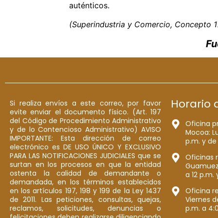
auténticos.
(Superindustria y Comercio, Concepto 1
Fu
Horario 
Si realiza envíos a este correo, por favor
evite enviar el documento físico. (Art. 197
del Código de Procedimiento Administrativo
Oficina p
y de lo Contencioso Administrativo) AVISO
Mocoa: Lu
IMPORTANTE: Esta dirección de correo
p.m. y de
electrónico es DE USO ÚNICO Y EXCLUSIVO
PARA LAS NOTIFICACIONES JUDICIALES que se
Oficinas 
surtan en los procesos en que la entidad
Guamuez: 
ostenta la calidad de demandante o
a 12 p.m. 
demandada, en los términos establecidos
en los artículos 197, 198 y 199 de la Ley 1437
Oficina r
de 2011. Las peticiones, consultas, quejas,
Viernes d
reclamos, solicitudes, denuncias o
p.m. a 4:
felicitaciones deben realizarse diligenciando