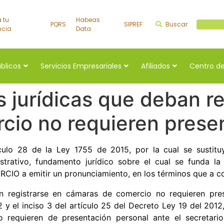
a tu
Habeas
PQRS
SIPREF
Buscar
Buscar a
ncia
Data
úblicos
Servicios Empresariales
Afiliados
Centro de
 jurídicas que deban re
cio no requieren prese
culo 28 de la Ley 1755 de 2015, por la cual se sustituy
trativo, fundamento jurídico sobre el cual se funda la 
a emitir un pronunciamiento, en los términos que a co
n registrarse en cámaras de comercio no requieren pre
 y el inciso 3 del artículo 25 del Decreto Ley 19 del 2012,
o requieren de presentación personal ante el secretario