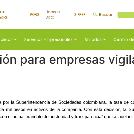
a tu
Habeas
PQRS
SIPREF
Buscar
Buscar a
ncia
Data
úblicos
Servicios Empresariales
Afiliados
Centro de
ión para empresas vigi
a por la Superintendencia de Sociedades colombiana, la tasa de co
ada mil pesos en activos de la compañía.
Con esta decisión, la S
a con el actual mandato de austeridad y transparencia” que se adelanta