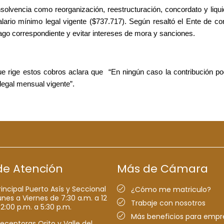
vencia como reorganización, reestructuración, concordato y liquida
alario mínimo legal vigente ($737.717). Según resaltó el Ente de cont
ago correspondiente y evitar intereses de mora y sanciones.
ue rige estos cobros aclara que “En ningún caso la contribución pod
 legal mensual vigente”.
de Atención
Más de Cámara
rincipal Puerto Asís y Seccional
¿Cómo me matriculo?
nes a Viernes de 7:30 a.m. a 12
Trabaje con nosotros
 2:00 p.m. a 5:30 p.m.
Más beneficios para empr
receptoras Orito y Valle del