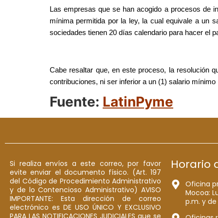
Las empresas que se han acogido a procesos de insol
mínima permitida por la ley, la cual equivale a un s
sociedades tienen 20 días calendario para hacer el p
Cabe resaltar que, en este proceso, la resolución q
contribuciones, ni ser inferior a un (1) salario mínimo
Fuente:
LatinPyme
Horario 
Si realiza envíos a este correo, por favor
evite enviar el documento físico. (Art. 197
del Código de Procedimiento Administrativo
Oficina p
y de lo Contencioso Administrativo) AVISO
Mocoa: Lu
IMPORTANTE: Esta dirección de correo
p.m. y de
electrónico es DE USO ÚNICO Y EXCLUSIVO
PARA LAS NOTIFICACIONES JUDICIALES que se
Oficinas 