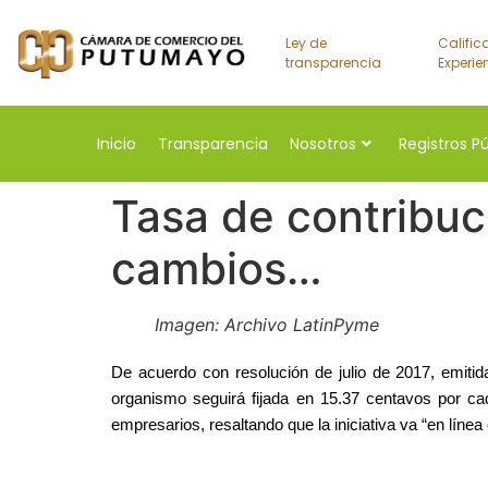
Ley de
Calific
transparencia
Experie
Inicio
Transparencia
Nosotros
Registros P
Tasa de contribuc
cambios…
Imagen: Archivo LatinPyme
De acuerdo con resolución de julio de 2017, emitid
organismo seguirá fijada en 15.37 centavos por c
empresarios, resaltando que la iniciativa va “en líne