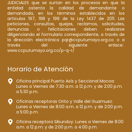
JUDICIALES que se surtan en los procesos en que la
entidad ostenta la calidad de demandante o
demandada, en los términos establecidos en los
artículos 197, 198 y 199 de la Ley 1437 de 2011. Las
peticiones, consultas, quejas, reclamos, solicitudes,
denuncias o felicitaciones deben realizarse
diligenciando el formulario correspondiente, a través de
la dirección electrónica pqr@ccputumayo.org.co o a
través del siguiente enlace:
www.ccputumayo.org.co/p-q-r/
Horario de Atención
Oficina principal Puerto Asís y Seccional Mocoa:
Lunes a Viernes de 7:30 a.m. a 12 p.m. y de 2:00 p.m.
a 5:30 p.m.
Oficinas receptoras Orito y Valle del Guamuez:
Lunes a Viernes de 8:00 a.m. a 12 p.m. y de 2:00 p.m.
a 5:00 p.m.
Oficina receptora Sibundoy: Lunes a Viernes de 8:00
a.m. a 12 p.m. y de 2:00 p.m. a 4:00 p.m.