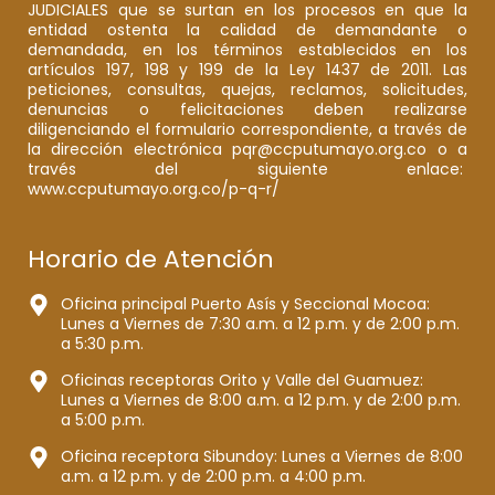
JUDICIALES que se surtan en los procesos en que la
entidad ostenta la calidad de demandante o
demandada, en los términos establecidos en los
artículos 197, 198 y 199 de la Ley 1437 de 2011. Las
peticiones, consultas, quejas, reclamos, solicitudes,
denuncias o felicitaciones deben realizarse
diligenciando el formulario correspondiente, a través de
la dirección electrónica pqr@ccputumayo.org.co o a
través del siguiente enlace:
www.ccputumayo.org.co/p-q-r/
Horario de Atención
Oficina principal Puerto Asís y Seccional Mocoa:
Lunes a Viernes de 7:30 a.m. a 12 p.m. y de 2:00 p.m.
a 5:30 p.m.
Oficinas receptoras Orito y Valle del Guamuez:
Lunes a Viernes de 8:00 a.m. a 12 p.m. y de 2:00 p.m.
a 5:00 p.m.
Oficina receptora Sibundoy: Lunes a Viernes de 8:00
a.m. a 12 p.m. y de 2:00 p.m. a 4:00 p.m.