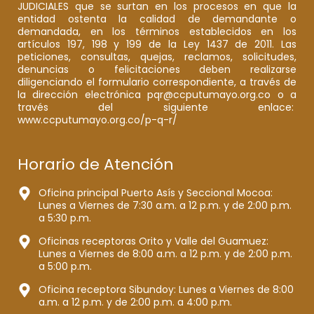
JUDICIALES que se surtan en los procesos en que la
entidad ostenta la calidad de demandante o
demandada, en los términos establecidos en los
artículos 197, 198 y 199 de la Ley 1437 de 2011. Las
peticiones, consultas, quejas, reclamos, solicitudes,
denuncias o felicitaciones deben realizarse
diligenciando el formulario correspondiente, a través de
la dirección electrónica pqr@ccputumayo.org.co o a
través del siguiente enlace:
www.ccputumayo.org.co/p-q-r/
Horario de Atención
Oficina principal Puerto Asís y Seccional Mocoa:
Lunes a Viernes de 7:30 a.m. a 12 p.m. y de 2:00 p.m.
a 5:30 p.m.
Oficinas receptoras Orito y Valle del Guamuez:
Lunes a Viernes de 8:00 a.m. a 12 p.m. y de 2:00 p.m.
a 5:00 p.m.
Oficina receptora Sibundoy: Lunes a Viernes de 8:00
a.m. a 12 p.m. y de 2:00 p.m. a 4:00 p.m.