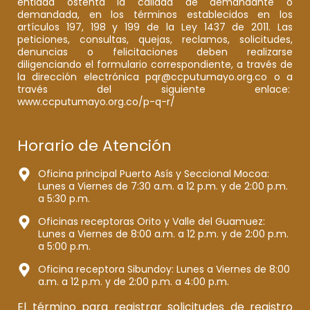
entidad ostenta la calidad de demandante o
demandada, en los términos establecidos en los
artículos 197, 198 y 199 de la Ley 1437 de 2011. Las
peticiones, consultas, quejas, reclamos, solicitudes,
denuncias o felicitaciones deben realizarse
diligenciando el formulario correspondiente, a través de
la dirección electrónica pqr@ccputumayo.org.co o a
través del siguiente enlace:
www.ccputumayo.org.co/p-q-r/
Horario de Atención
Oficina principal Puerto Asís y Seccional Mocoa:
Lunes a Viernes de 7:30 a.m. a 12 p.m. y de 2:00 p.m.
a 5:30 p.m.
Oficinas receptoras Orito y Valle del Guamuez:
Lunes a Viernes de 8:00 a.m. a 12 p.m. y de 2:00 p.m.
a 5:00 p.m.
Oficina receptora Sibundoy: Lunes a Viernes de 8:00
a.m. a 12 p.m. y de 2:00 p.m. a 4:00 p.m.
El término para registrar solicitudes de registro