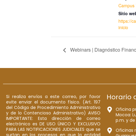
Campus V
Sitio we
https://c
inicio
Webinars | Diagnóstico Financ
Horario 
Si realiza envíos a este correo, por favor
evite enviar el documento físico. (Art. 197
del Código de Procedimiento Administrativo
Oficina p
y de lo Contencioso Administrativo) AVISO
Mocoa: Lu
IMPORTANTE: Esta dirección de correo
p.m. y de
electrónico es DE USO ÚNICO Y EXCLUSIVO
PARA LAS NOTIFICACIONES JUDICIALES que se
Oficinas 
surtan en los procesos en que la entidad
Guamuez: 