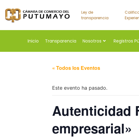
Ley de
Calific
transparencia
Experie
Inicio
Transparencia
Nosotros
Registros P
« Todos los Eventos
Este evento ha pasado.
Autenticidad 
empresarial»