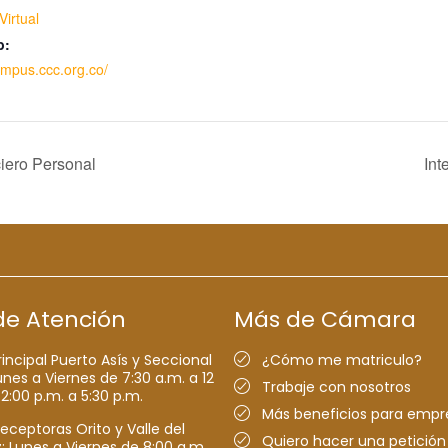
irtual
b:
ampus.ccc.org.co/
iero Personal
Int
de Atención
Más de Cámara
rincipal Puerto Asís y Seccional
¿Cómo me matriculo?
nes a Viernes de 7:30 a.m. a 12
Trabaje con nosotros
 2:00 p.m. a 5:30 p.m.
Más beneficios para empr
receptoras Orito y Valle del
Quiero hacer una petición
Lunes a Viernes de 8:00 a.m.