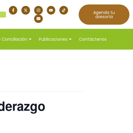
Agenda tu
quí
asesoría
 Conciliación
Publicaciones
Contáctenos
iderazgo