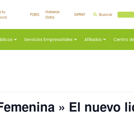
a tu
Habeas
PQRS
SIPREF
Buscar
Buscar a
ncia
Data
úblicos
Servicios Empresariales
Afiliados
Centro de
Femenina » El nuevo l