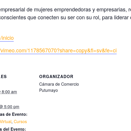
 empresarial de mujeres emprendedoras y empresarias, r
conscientes que conecten su ser con su rol, para liderar
/inicio
://vimeo.com/1178567070?share=copy&fl=sv&fe=ci
LES
ORGANIZADOR
Cámara de Comercio
Putumayo
@ 8:00 am
 @ 5:00 pm
as de Evento:
irtual
,
Cursos
s del Evento: