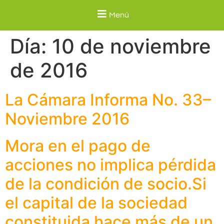
Menú
Día:
10 de noviembre
de 2016
La Cámara Informa No. 33–
Noviembre 2016
Mora en el pago de
acciones no implica pérdida
de la condición de socio.Si
el capital de la sociedad
constituida hace más de un