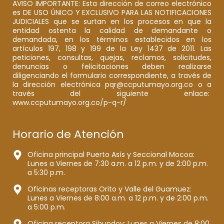
AVISO IMPORTANTE: Esta dirección de correo electrónico
es DE USO ÚNICO Y EXCLUSIVO PARA LAS NOTIFICACIONES
JUDICIALES que se surtan en los procesos en que la
entidad ostenta la calidad de demandante o
demandada, en los términos establecidos en los
artículos 197, 198 y 199 de la Ley 1437 de 2011. Las
peticiones, consultas, quejas, reclamos, solicitudes,
denuncias o felicitaciones deben realizarse
diligenciando el formulario correspondiente, a través de
la dirección electrónica pqr@ccputumayo.org.co o a
través del siguiente enlace:
www.ccputumayo.org.co/p-q-r/
Horario de Atención
Oficina principal Puerto Asís y Seccional Mocoa:
Lunes a Viernes de 7:30 a.m. a 12 p.m. y de 2:00 p.m.
a 5:30 p.m.
Oficinas receptoras Orito y Valle del Guamuez:
Lunes a Viernes de 8:00 a.m. a 12 p.m. y de 2:00 p.m.
a 5:00 p.m.
Oficina receptora Sibundoy: Lunes a Viernes de 8:00